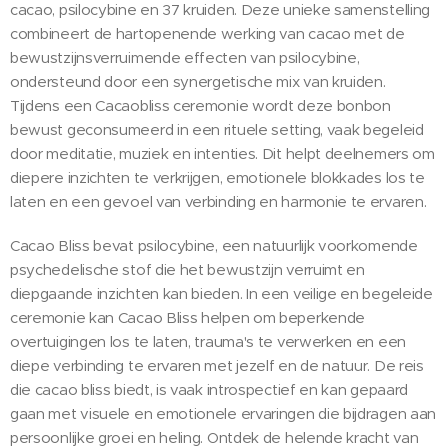
cacao, psilocybine en 37 kruiden. Deze unieke samenstelling
combineert de hartopenende werking van cacao met de
bewustzijnsverruimende effecten van psilocybine,
ondersteund door een synergetische mix van kruiden.
Tijdens een Cacaobliss ceremonie wordt deze bonbon
bewust geconsumeerd in een rituele setting, vaak begeleid
door meditatie, muziek en intenties. Dit helpt deelnemers om
diepere inzichten te verkrijgen, emotionele blokkades los te
laten en een gevoel van verbinding en harmonie te ervaren.
Cacao Bliss bevat psilocybine, een natuurlijk voorkomende
psychedelische stof die het bewustzijn verruimt en
diepgaande inzichten kan bieden. In een veilige en begeleide
ceremonie kan Cacao Bliss helpen om beperkende
overtuigingen los te laten, trauma's te verwerken en een
diepe verbinding te ervaren met jezelf en de natuur. De reis
die cacao bliss biedt, is vaak introspectief en kan gepaard
gaan met visuele en emotionele ervaringen die bijdragen aan
persoonlijke groei en heling. Ontdek de helende kracht van