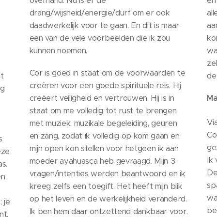
overhand. Nu is er de
en
drang/wijsheid/energie/durf om er ook
al
daadwerkelijk voor te gaan. En dit is maar
aa
een van de vele voorbeelden die ik zou
ko
kunnen noemen.
wa
ze
Cor is goed in staat om de voorwaarden te
t
de
creëren voor een goede spirituele reis. Hij
ng
creëert veiligheid en vertrouwen. Hij is in
Ma
staat om me volledig tot rust te brengen
Vi
met muziek, muzikale begeleiding, geuren
Co
en zang, zodat ik volledig op kom gaan en
s
ge
mijn open kon stellen voor hetgeen ik aan
eze
Ik
moeder ayahuasca heb gevraagd. Mijn 3
s.
De
vragen/intenties werden beantwoord en ik
en
sp
kreeg zelfs een toegift. Het heeft mijn blik
wa
op het leven en de werkelijkheid veranderd.
 je
be
Ik ben hem daar ontzettend dankbaar voor.
nt.