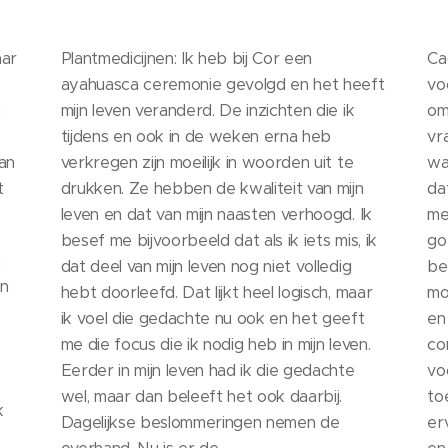
aar
Plantmedicijnen: Ik heb bij Cor een
Ca
ayahuasca ceremonie gevolgd en het heeft
vo
n
mijn leven veranderd. De inzichten die ik
om
tijdens en ook in de weken erna heb
vr
an
verkregen zijn moeilijk in woorden uit te
wa
t
drukken. Ze hebben de kwaliteit van mijn
da
leven en dat van mijn naasten verhoogd. Ik
me
besef me bijvoorbeeld dat als ik iets mis, ik
go
n
dat deel van mijn leven nog niet volledig
be
en
hebt doorleefd. Dat lijkt heel logisch, maar
mo
ik voel die gedachte nu ook en het geeft
en
me die focus die ik nodig heb in mijn leven.
co
Eerder in mijn leven had ik die gedachte
vo
wel, maar dan beleeft het ook daarbij.
to
k
Dagelijkse beslommeringen nemen de
er