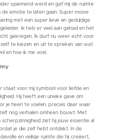
nder spannend werd en gaf mij de ruimte
 de emotie te laten gaan. Super mooie
varing met een super lieve en geduldige
geleider. Ik heb er veel aan gehad en het
zicht gekregen. Ik durf nu weer echt voor
zelf te kiezen en uit te spreken van wat
wil en hoe ik me voel.
nny
r staat voor mij symbool voor liefde en
iligheid. Hij heeft een unieke gave om
or je heen te voelen, precies daar waar
 zelf nog verhalen omheen bouwt. Met
n scherpzinnigheid ziet hij jouw essentie al
ordat je die zelf hebt ontdekt. In de
fdevolle en veilige ruimte die hij creëert,