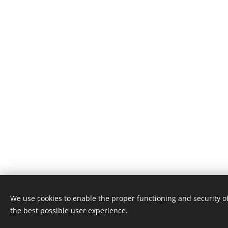
We use cookies to enable the proper functioning and security of
© 2024 Tranzendans
the best possible user experience.
privacy en cookie beleid
Cookies