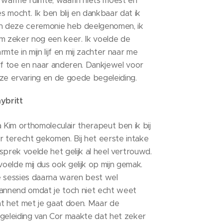
 warme ruimte, waarin niets moest en
les mocht. Ik ben blij en dankbaar dat ik
n deze ceremonie heb deelgenomen, ik
m zeker nog een keer. Ik voelde de
rmte in mijn lijf en mij zachter naar me
lf toe en naar anderen. Dankjewel voor
ze ervaring en de goede begeleiding.
ybritt
a Kim orthomoleculair therapeut ben ik bij
r terecht gekomen. Bij het eerste intake
sprek voelde het gelijk al heel vertrouwd.
 voelde mij dus ook gelijk op mijn gemak.
 sessies daarna waren best wel
annend omdat je toch niet echt weet
t het met je gaat doen. Maar de
geleiding van Cor maakte dat het zeker