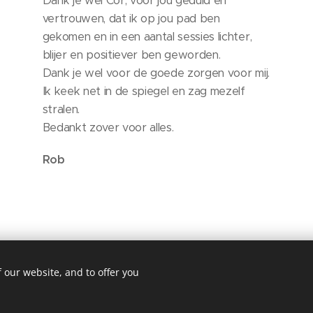
Dank je wel Cor, voor jou geduld en
vertrouwen, dat ik op jou pad ben
gekomen en in een aantal sessies lichter,
blijer en positiever ben geworden.
Dank je wel voor de goede zorgen voor mij.
Ik keek net in de spiegel en zag mezelf
stralen.
Bedankt zover voor alles.
Rob
 our website, and to offer you