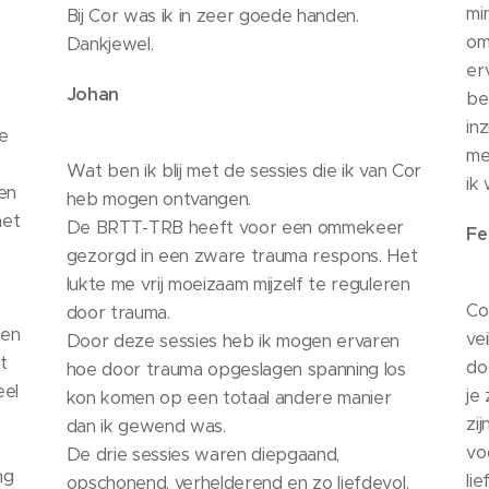
mi
Bij Cor was ik in zeer goede handen.
om
Dankjewel.
er
Johan
be
in
ze
me
Wat ben ik blij met de sessies die ik van Cor
ik 
en
heb mogen ontvangen.
het
De BRTT-TRB heeft voor een ommekeer
Fe
gezorgd in een zware trauma respons. Het
lukte me vrij moeizaam mijzelf te reguleren
Co
door trauma.
 en
ve
Door deze sessies heb ik mogen ervaren
t
do
hoe door trauma opgeslagen spanning los
eel
je
kon komen op een totaal andere manier
zij
dan ik gewend was.
vo
De drie sessies waren diepgaand,
ng
lie
opschonend, verhelderend en zo liefdevol.