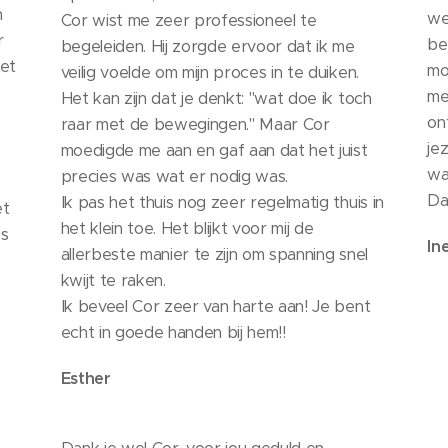
n
we
Cor wist me zeer professioneel te
r
be
begeleiden. Hij zorgde ervoor dat ik me
met
mog
veilig voelde om mijn proces in te duiken.
me
Het kan zijn dat je denkt: "wat doe ik toch
on
raar met de bewegingen." Maar Cor
je
moedigde me aan en gaf aan dat het juist
wa
precies was wat er nodig was.
Da
Ik pas het thuis nog zeer regelmatig thuis in
et
het klein toe. Het blijkt voor mij de
es
In
allerbeste manier te zijn om spanning snel
kwijt te raken.
Ik beveel Cor zeer van harte aan! Je bent
echt in goede handen bij hem!!
Esther